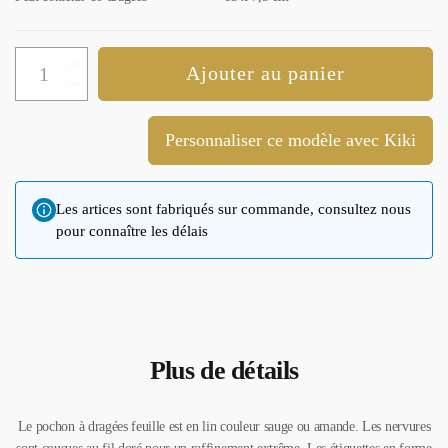
quantité
Ajouter au panier
de
Pochon
à
dragées
Personnaliser ce modèle avec Kiki
feuille
en
lin
vert
Les artices sont fabriqués sur commande, consultez nous
sauge
pour connaître les délais
Plus de détails
Le pochon à dragées feuille est en lin couleur sauge ou amande. Les nervures