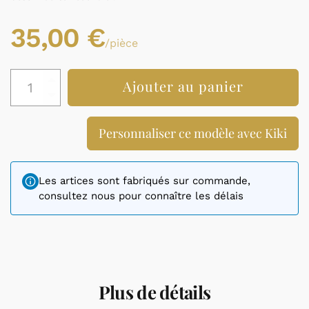
35,00
€
/pièce
quantité
Ajouter au panier
de
Oratoire
de
Personnaliser ce modèle avec Kiki
poche
"suis
ton
étoile"
Les artices sont fabriqués sur commande,
consultez nous pour connaître les délais
Plus de détails