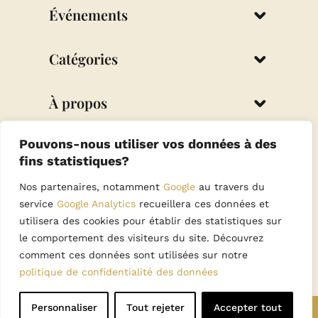
Événements
Mariage
Catégories
Baptême Fille
Baptême Garçon
Spiritualité
À propos
Communion
Événement
Décoration
Qui est Kiki ?
ByKiki, artisan français
Pouvons-nous utiliser vos données à des
Cadeaux invités
Blog
fins statistiques?
Contact
Nos partenaires, notamment
Google
au travers du
service
Google Analytics
recueillera ces données et
utilisera des cookies pour établir des statistiques sur
le comportement des visiteurs du site. Découvrez
comment ces données sont utilisées sur notre
politique de confidentialité des données
Personnaliser
Tout rejeter
Accepter tout
Copyright 2024 © Tout droits réservés