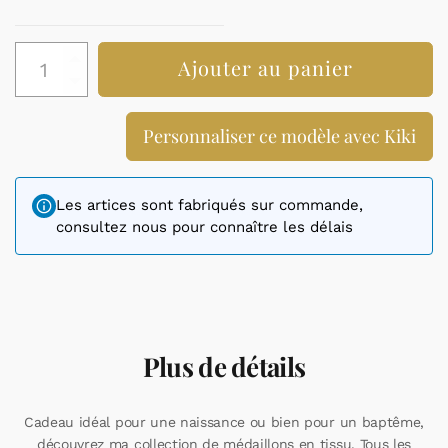
quantité
Ajouter au panier
de
Médaille
de
Personnaliser ce modèle avec Kiki
berceau
brodé
Les artices sont fabriqués sur commande,
consultez nous pour connaître les délais
Plus de détails
Cadeau idéal pour une naissance ou bien pour un baptême,
découvrez ma collection de médaillons en tissu. Tous les