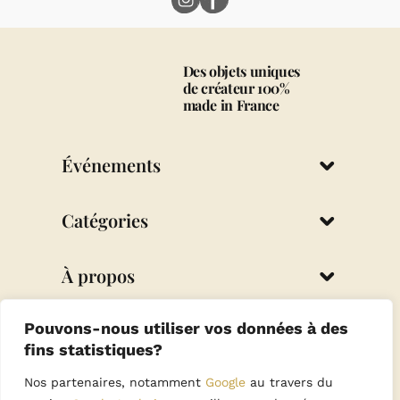
Des objets uniques
de créateur 100%
made in France
Événements
Mariage
Catégories
Baptême Fille
Baptême Garçon
Spiritualité
À propos
Communion
Événement
Décoration
Qui est Kiki ?
ByKiki, artisan français
Pouvons-nous utiliser vos données à des
Cadeaux invités
Blog
fins statistiques?
Contact
Nos partenaires, notamment
Google
au travers du