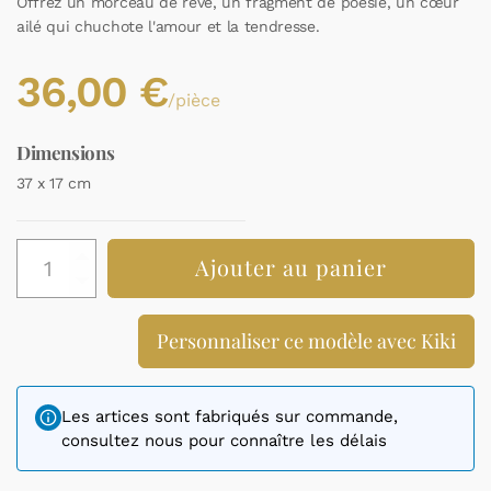
Offrez un morceau de rêve, un fragment de poésie, un cœur
ailé qui chuchote l'amour et la tendresse.
36,00
€
/pièce
Dimensions
37 x 17 cm
quantité
Ajouter au panier
de
Panneau
de
Personnaliser ce modèle avec Kiki
porte
prénom
cœur
ailé
Les artices sont fabriqués sur commande,
consultez nous pour connaître les délais