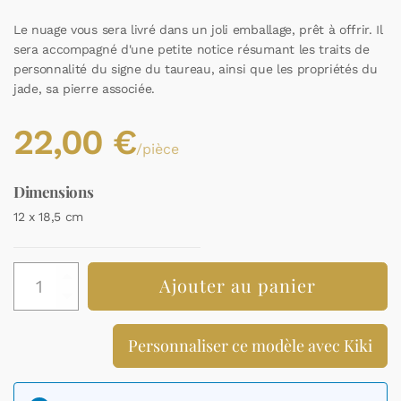
Le nuage vous sera livré dans un joli emballage, prêt à offrir. Il
sera accompagné d'une petite notice résumant les traits de
personnalité du signe du taureau, ainsi que les propriétés du
jade, sa pierre associée.
22,00
€
/pièce
Dimensions
12 x 18,5 cm
quantité
Ajouter au panier
de
Décoration
zodiaque
Personnaliser ce modèle avec Kiki
signe
astrologique
Taureau
et